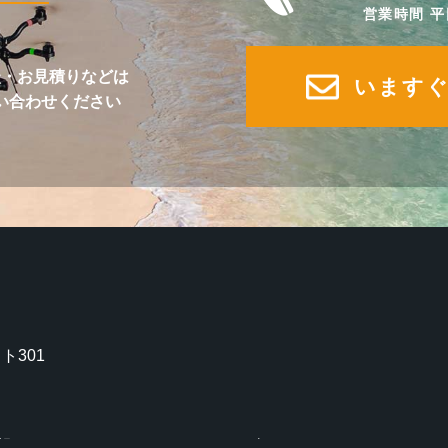
営業時間 平
談・お見積りなどは
います
い合わせください
ト301
報
お知らせ