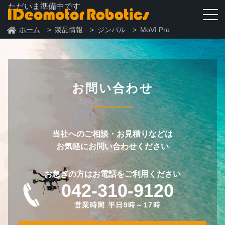
ただいま準備中です
ホーム
製品情報
ジンバル
MoVI Pro
お問い合わせ
当社へのご相談・お見積りなどは
お気軽にお問い合わせください
お急ぎの方はお電話をご利用ください
042-310-9120
営業時間 平日9時～17時