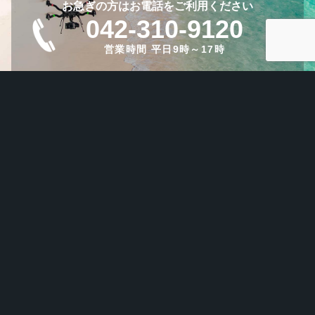
お急ぎの方はお電話をご利用ください
042-310-9120
営業時間 平日9時～17時
いますぐ相談する
株式会社イデオモータロボティクス
〒183-0023
東京都府中市宮町1-36-4 府中フラット301
TEL : 042-310-9120